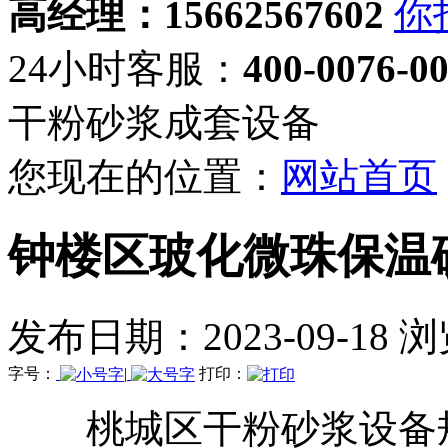
高经理：15662567602
24小时客服：
400-0076-0
干粉砂浆成套设备
您现在的位置：
网站首页
钟楼区玻化微珠保温
发布日期：2023-09-18 
字号：
|
打印：
桃城区干粉砂浆设备规