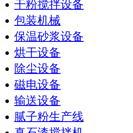
干粉搅拌设备
包装机械
保温砂浆设备
烘干设备
除尘设备
磁电设备
输送设备
腻子粉生产线
真石漆搅拌机