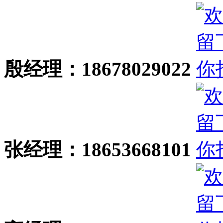
殷经理：18678029022
张经理：18653668101