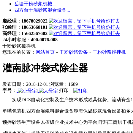
岳塘干粉砂浆机械...
四方台干混砂浆混合设备...
殷经理：18678029022
张经理：18653668101
高经理：15662567602
24小时客服：
400-0076-008
干粉砂浆搅拌机
您现在的位置：
网站首页
»
干粉砂浆设备
»
干粉砂浆搅拌机
灌南脉冲袋式除尘器
发布日期：2018-12-01 浏览量：1689
字号：
|
打印：
实现DCS自动化控制及生产技术形成独具优势。流动资金
单嘴包装机四方台灌浆料混合设备静海保温砂浆混合设备柏乡
预拌砂浆生产设备以省级企业技术中心为平台,呼玛三筒烘干